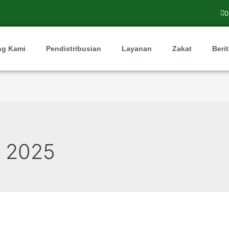
0
ng Kami
Pendistribusian
Layanan
Zakat
Beri
r 2025